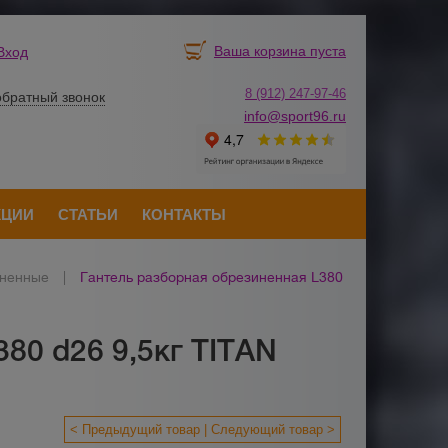
Ваша корзина пуста
Вход
8 (912) 247-
9
7-46
обратный звонок
info@sport96.ru
КЦИИ
СТАТЬИ
КОНТАКТЫ
иненные
|
Гантель разборная обрезиненная L380
80 d26 9,5кг TITAN
< Предыдущий товар
Следующий товар >