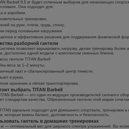
AN Barbell 9,5 кг будет отличным выбором для начинающих спортсме
словиях. Она подходит для:
а и аэробики,
новительных тренировок,
ений на руки, плечи, грудь, спину,
ки перед основными нагрузками.
актное и эффективное решение для поддержания физической фор
ства разборной гантели
система позволяет варьировать нагрузку, делая тренировку более 
са, достаточно одной модели с комплектом сменных блинов.
юсы гантели TITAN Barbell:
йка веса за 1–2 минуты,
мичный хват и сбалансированный центр тяжести,
ьзит в руках,
тное хранение и лёгкая транспортировка.
тоит выбрать TITAN Barbell
ITAN Barbell — это один из ведущих производителей силового обо
ует стандартам качества. Обрезиненные гантели этой марки сочет
TITAN идеально подходит для домашнего спортзала, тренировок в
в, которым важны баланс, долговечность и безопасность.
льзовать гантель в домашних тренировках
5 кг — оптимальный вес для широкого спектра упражнений. Вы мож