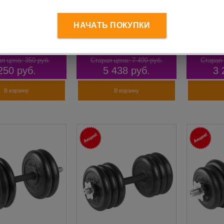
я штанги 2,5 кг
Гантель разборная
Гантель 
НАЧАТЬ ПОКУПКИ
M-2,5
обрезиненная L450 d26
обрезин
ковый, цемент
19,5кг TITAN Barbell
d26 12 кг
я цена:
350
руб.
Старая цена:
7 490
руб.
Старая 
250
руб.
5 438
руб.
3 
В корзину
В корзину