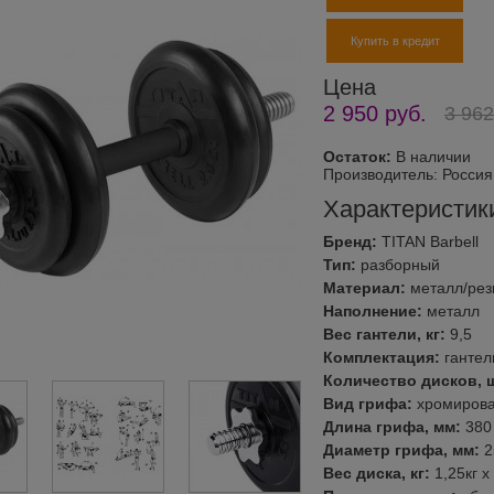
Купить в кредит
Цена
2 950
руб.
3 962
Остаток:
В наличии
Производитель:
Россия
Характеристик
Бренд:
TITAN Barbell
Тип:
разборный
Материал:
металл/рез
Наполнение:
металл
Вес гантели, кг:
9,5
Комплектация:
гантел
Количество дисков, 
Вид грифа:
хромирова
Длина грифа, мм:
380
Диаметр грифа, мм:
2
Вес диска, кг:
1,25кг х 