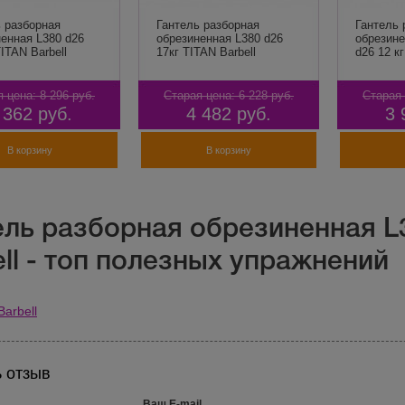
 разборная
Гантель разборная
Гантель 
енная L380 d26
обрезиненная L380 d26
обрезин
TITAN Barbell
17кг TITAN Barbell
d26 12 кг
я цена:
8 296
руб.
Старая цена:
6 228
руб.
Старая 
 362
руб.
4 482
руб.
3 
В корзину
В корзину
ель разборная обрезиненная L3
ll - топ полезных упражнений
Barbell
 отзыв
Ваш E-mail