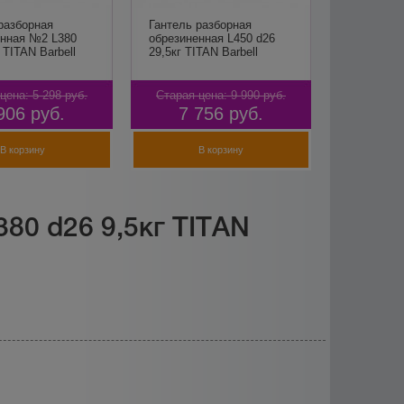
разборная
Гантель разборная
енная №2 L380
обрезиненная L450 d26
 TITAN Barbell
29,5кг TITAN Barbell
цена:
5 298
руб.
Старая цена:
9 990
руб.
906
руб.
7 756
руб.
В корзину
В корзину
80 d26 9,5кг TITAN