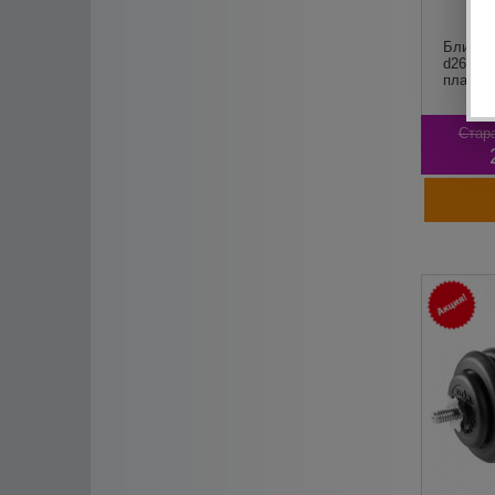
Блин дл
d26 SX
пласти
Стара