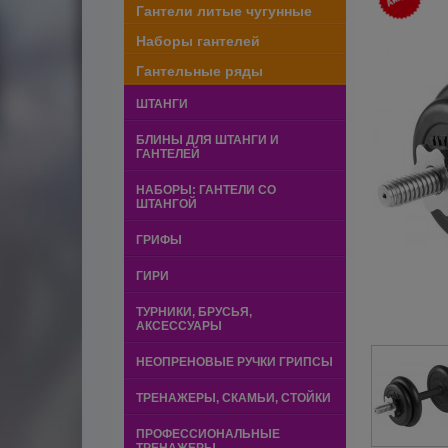
Гантели литые чугунные
Наборы гантелей
Гантельные ряды
ШТАНГИ
БЛИНЫ ДЛЯ ШТАНГИ И
ГАНТЕЛЕЙ
НАБОРЫ: ГАНТЕЛИ СО
ШТАНГОЙ
ГРИФЫ
ГИРИ
ТУРНИКИ, БРУСЬЯ,
АКСЕССУАРЫ
НЕОПРЕНОВЫЕ РУЧКИ ГРИПСЫ
ТРЕНАЖЕРЫ, СКАМЬИ, СТОЙКИ
ПРОФЕССИОНАЛЬНЫЕ