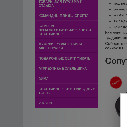
ТОВАРЫ ДЛЯ ТУРИЗМА И
подъём
ОТДЫХА
развед
жимы л
КОМАНДНЫЕ ВИДЫ СПОРТА
выпады
БАРЬЕРЫ
компле
ЛЕГКОАТЛЕТИЧЕСКИЕ, КОНУСЫ
Компактный
СПОРТИВНЫЕ
традицион
Соберите с
МУЖСКИЕ УКРАШЕНИЯ И
сейчас в и
АКСЕССУАРЫ
Сопу
ПОДАРОЧНЫЕ СЕРТИФИКАТЫ
АТРИБУТИКА БОЛЕЛЬЩИКА
ЗИМА
СПОРТИВНЫЕ СВЕТОДИОДНЫЕ
ТАБЛО
УСЛУГИ