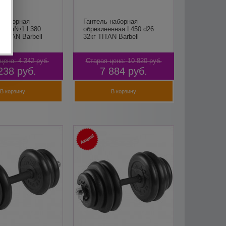
разборная
Гантель наборная
енная№1 L380
обрезиненная L450 d26
 TITAN Barbell
32кг TITAN Barbell
цена:
4 342
руб.
Старая цена:
10 820
руб.
238
руб.
7 884
руб.
В корзину
В корзину