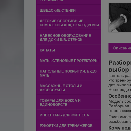
ТРЕНАЖЕРЫ
ШВЕДСКИЕ СТЕНКИ
ДЕТСКИЕ СПОРТИВНЫЕ
КОМПЛЕКСЫ ДСК, СКАЛОДРОМЫ
НАВЕСНОЕ ОБОРУДОВАНИЕ
ДЛЯ ДСК И ШВ. СТЕНОК
Описани
КАНАТЫ
МАТЫ, СТЕНОВЫЕ ПРОТЕКТОРЫ
Разбор
выбор 
НАПОЛЬНЫЕ ПОКРЫТИЯ, БУДО
Гантель ра
МАТЫ
кто тренир
для выполн
МАССАЖНЫЕ СТОЛЫ И
Новгороде 
АКСЕССУАРЫ
Особенно
ТОВАРЫ ДЛЯ БОКСА И
Модель сос
ЕДИНОБОРСТВ
Разборная 
от поврежд
ИНВЕНТАРЬ ДЛЯ ФИТНЕСА
Гриф имеет
резьбовая 
РУКОЯТКИ ДЛЯ ТРЕНАЖЁРОВ
Кому под