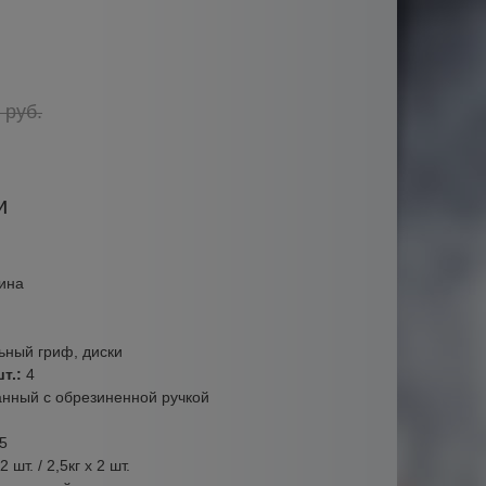
руб.
и
ина
ьный гриф, диски
шт.:
4
нный с обрезиненной ручкой
5
2 шт. / 2,5кг х 2 шт.