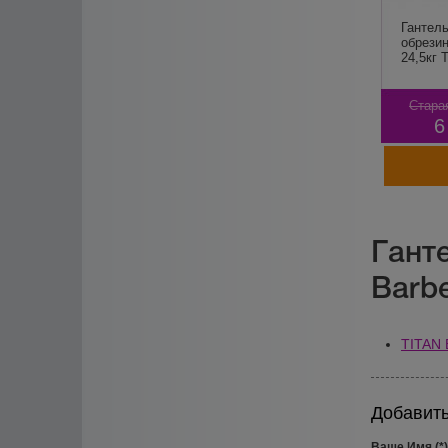
Гантель
обрезин
24,5кг 
Стара
6
Гант
Barbe
TITAN 
Добавить
Ваше Имя (*)