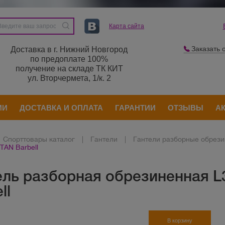
Карта сайта
Заказать 
Доставка в г. Нижний Новгород
по предоплате 100%
получение на складе ТК КИТ
ул. Вторчермета, 1/к. 2
ИИ
ДОСТАВКА И ОПЛАТА
ГАРАНТИИ
ОТЗЫВЫ
А
Спорттовары каталог
|
Гантели
|
Гантели разборные обрез
ITAN Barbell
ель разборная обрезиненная L3
ll
В корзину