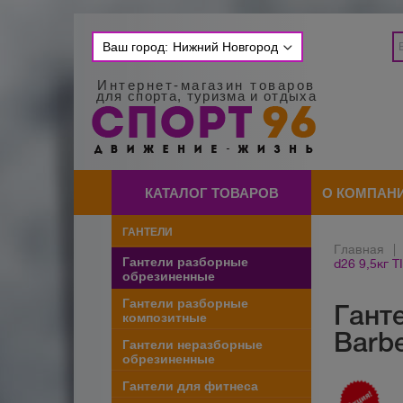
Ваш город:
Нижний Новгород
Интернет-магазин товаров
для спорта, туризма и отдыха
КАТАЛОГ ТОВАРОВ
О КОМПАН
ГАНТЕЛИ
Главная
|
Гантели разборные
d26 9,5кг T
обрезиненные
Гантели разборные
Гант
композитные
Barbe
Гантели неразборные
обрезиненные
Гантели для фитнеса