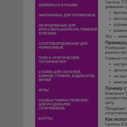
Гантель TIT
ШЕЙКЕРЫ И БУТЫЛКИ
домашних у
фитнес
ЭКИПИРОВКА ДЛЯ ТРЕНИРОВОК
восста
упражн
ОБОРУДОВАНИЕ ДЛЯ
КРОССФИТА,ВОРКАУТА,ТЯЖЕЛОЙ
размин
АТЛЕТИКИ
Это — комп
Преимуще
СПОРТОБОРУДОВАНИЕ ДЛЯ
Разборная 
НОРМАТИВОВ
разного ве
ПОЯСА АТЛЕТИЧЕСКИЕ,
Главные пл
ПАУЭРЛИФТИНГ
настро
эргоно
СТОЙКИ ДЛЯ ГАНТЕЛЕЙ,
не скол
БЛИНОВ, ГРИФОВ, БОДИБАРОВ,
МЯЧЕЙ
компак
Почему с
ИГРЫ
Компания T
соответств
СКАМЬИ ГИМНАСТИЧЕСКИЕ,
цену.
ДЛЯ РАЗДЕВАЛОК,
Продукция 
СПОРТМЕБЕЛЬ
спортсмено
БАТУТЫ
Как испо
Гантель 9,