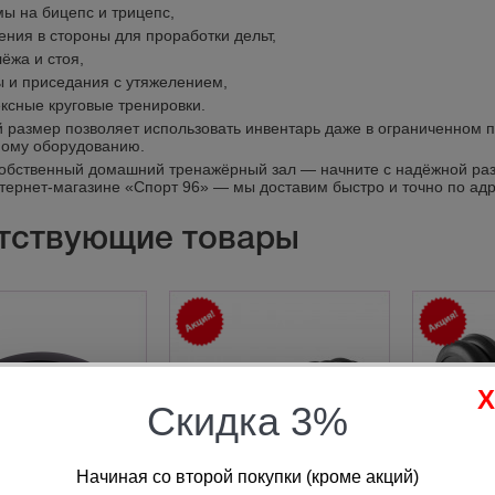
ы на бицепс и трицепс,
ения в стороны для проработки дельт,
ёжа и стоя,
 и приседания с утяжелением,
ксные круговые тренировки.
 размер позволяет использовать инвентарь даже в ограниченном п
ному оборудованию.
обственный домашний тренажёрный зал — начните с надёжной разб
нтернет-магазине «Спорт 96» — мы доставим быстро и точно по адр
тствующие товары
Скидка 3%
Начиная со второй покупки (кроме акций)