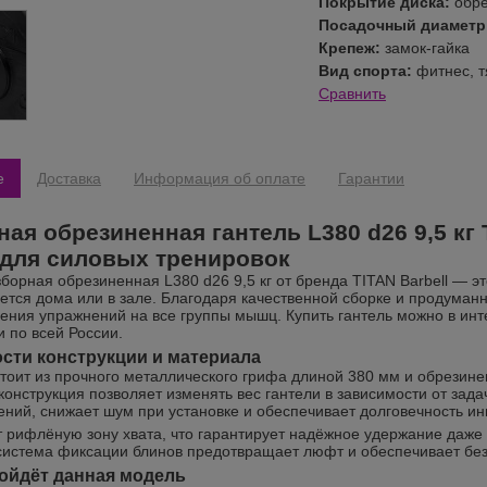
Покрытие диска:
обр
Посадочный диаметр 
Крепеж:
замок-гайка
Вид спорта:
фитнес, 
Сравнить
е
Доставка
Информация об оплате
Гарантии
ная обрезиненная гантель L380 d26 9,5 кг
для силовых тренировок
зборная обрезиненная L380 d26 9,5 кг от бренда TITAN Barbell — э
уется дома или в зале. Благодаря качественной сборке и продуман
ения упражнений на все группы мышц. Купить гантель можно в инт
и по всей России.
сти конструкции и материала
тоит из прочного металлического грифа длиной 380 мм и обрезин
конструкция позволяет изменять вес гантели в зависимости от за
ений, снижает шум при установке и обеспечивает долговечность ин
 рифлёную зону хвата, что гарантирует надёжное удержание даже
система фиксации блинов предотвращает люфт и обеспечивает без
ойдёт данная модель