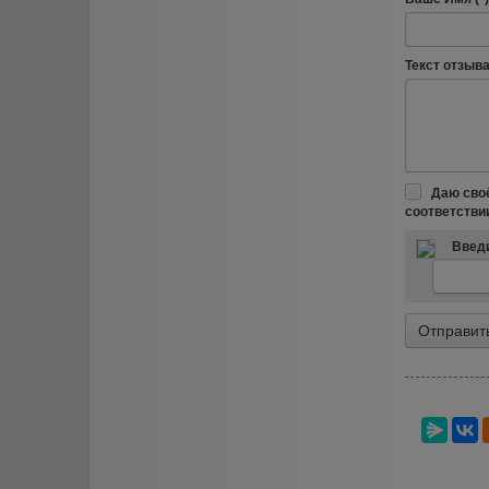
Текст отзыва 
Даю сво
соответстви
Введи